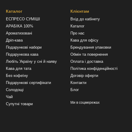
Каталог
Клієнтам
ЕСПРЕСО СУМІШІ
Вхід до кабінету
АРАБІКА 100%
Каталог
Ароматизовані
Про нас
Дріп-кава
Кава для офісу
Подарункові набори
Брендування упаковки
Подарункова кава
Обмін та повернення
Любіть Україну у сні й наяву
Оплата і доставка
Кава для тата
Політика конфіденційності
Без кофеїну
Договір оферти
Подарункові сертифікати
Контакти
Солодощі
Блог
Чай
Ми в соцмережах
Супутні товари