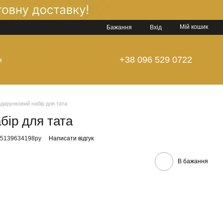
Мій кошик
Бажання
Вхід
+38 096 529 0722
я
ти
Блог
дарунковий набір для тата
бір для тата
65139634198ру
Написати відгук
В бажання