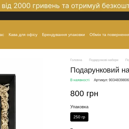
ас
Кава для офісу
Брендування упаковки
Обмін та поверненн
а і доставка
Політика конфіденційності
Договір оферти
Контак
Головна
Подарункові набори
По
Подарунковий на
В наявності
Артикул: 903483980
800 грн
Упаковка
250 гр